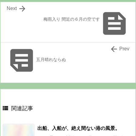

Next

梅雨入り 間近の６月の空です


Prev
五月晴れならぬ

関連記事
出船、入船が、絶え間ない港の風景。