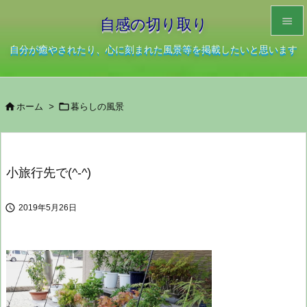

自感の切り取り

自分が癒やされたり、心に刻まれた風景等を掲載したいと思います
メニュ

サイド


ホーム
>
暮らしの風景

前へ

次へ
小旅行先で(^-^)

検索

2019年5月26日