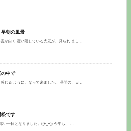
、早朝の風景
白く 覆い隠している光景が、見られ まし ...
光の中で
る ように、なって来ました。 昼間の、日 ...
門松です
日となりました。((+_+)) 今年も、 ...