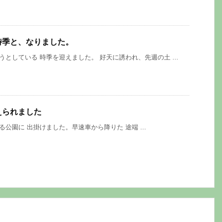
時季と、なりました。
ている 時季を迎えました。 好天に誘われ、先週の土 ...
えられました
園に 出掛けました。早速車から降りた 途端 ...