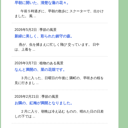
早朝に開いた、清楚な蓮の花々。
午前５時過ぎに、早朝の散歩に スクーターで、出かけ
ました。 風 ...
2026年5月2日
:
季節の風景
新緑に美しく、彩られた鎮守の森。
燕が、虫を捕まえに忙しく飛び 交っています。 日中
は、上着を ...
2026年3月7日
:
植物のある風景
なんと満開の、菜の花畑です。
３月に入った、日曜日の午後に 隣町の、早咲きの桜を
見に行きまし ...
2026年2月21日
:
季節の風景
お隣の、紅梅が満開となりました。
２月に入り、朝晩は冷え込む ものの、晴れた日の日差
しの下では ...