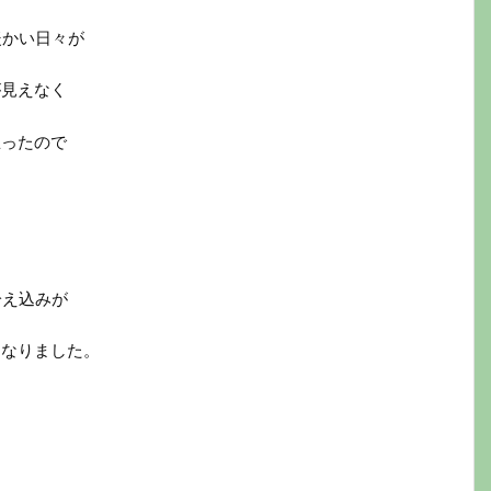
暖かい日々が
が見えなく
思ったので
冷え込みが
になりました。