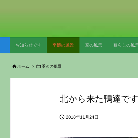
お知らせです
季節の風景
空の風景
暮らしの風


ホーム
>
季節の風景
北から来た鴨達で

2018年11月24日