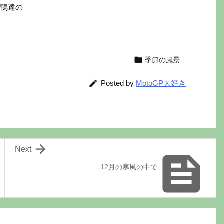
鴨達の

季節の風景

Posted by
MotoGP大好き

Next

12月の寒風の中で