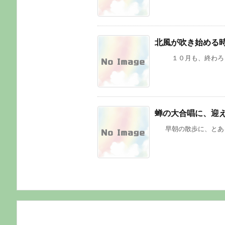
北風が吹き始める
１０月も、終わろうとし
蝉の大合唱に、迎
早朝の散歩に、とある公