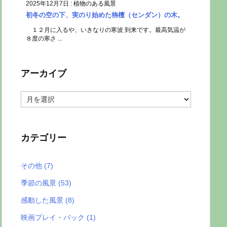
2025年12月7日
:
植物のある風景
初冬の空の下、実のり始めた栴檀（センダン）の木。
１２月に入るや、いきなりの寒波 到来です。最高気温が
８度の寒さ ...
アーカイブ
ア
ー
カ
イ
ブ
カテゴリー
その他
(7)
季節の風景
(53)
感動した風景
(8)
映画プレイ・バック
(1)