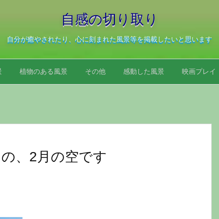
自感の切り取り
自分が癒やされたり、心に刻まれた風景等を掲載したいと思います
景
植物のある風景
その他
感動した風景
映画プレイ
の、2月の空です