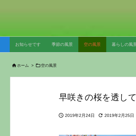
お知らせです
季節の風景
空の風景
暮らしの風


ホーム
>
空の風景
早咲きの桜を透して


2019年2月24日
2019年2月25日