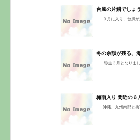
台風の片鱗でしょ
９月に入り、台風が近海で
冬の余韻が残る、
弥生３月となりました。
梅雨入り 間近の６
沖縄、九州南部と梅雨入