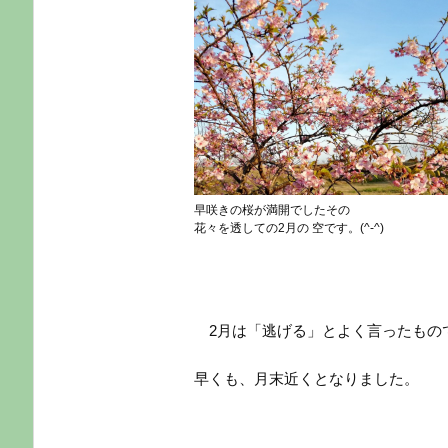
早咲きの桜が満開でしたその
花々を透しての2月の 空です。(^-^)
2
月は「逃げる」とよく言ったもの
早くも、月末近くとなりました。