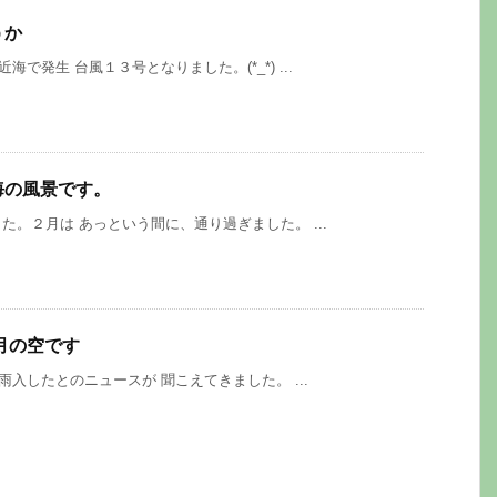
うか
発生 台風１３号となりました。(*_*) ...
海の風景です。
２月は あっという間に、通り過ぎました。 ...
月の空です
したとのニュースが 聞こえてきました。 ...