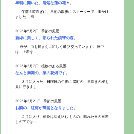
早朝に開いた、清楚な蓮の花々。
午前５時過ぎに、早朝の散歩に スクーターで、出かけ
ました。 風 ...
2026年5月2日
:
季節の風景
新緑に美しく、彩られた鎮守の森。
燕が、虫を捕まえに忙しく飛び 交っています。 日中
は、上着を ...
2026年3月7日
:
植物のある風景
なんと満開の、菜の花畑です。
３月に入った、日曜日の午後に 隣町の、早咲きの桜を
見に行きまし ...
2026年2月21日
:
季節の風景
お隣の、紅梅が満開となりました。
２月に入り、朝晩は冷え込む ものの、晴れた日の日差
しの下では ...