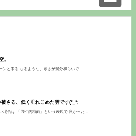
空。
と来る なるような、寒さが幾分和らいで ...
被さる、低く垂れこめた雲です(*_*;
合は 「男性的梅雨」という表現で 良かった ...