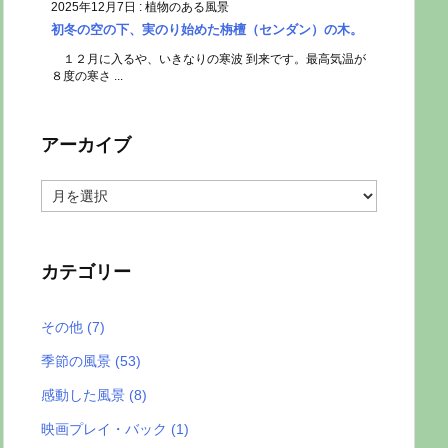
2025年12月7日
:
植物のある風景
初冬の空の下、実のり始めた栴檀（センダン）の木。
１２月に入るや、いきなりの寒波 到来です。最高気温が
８度の寒さ ...
アーカイブ
ア
ー
カ
イ
ブ
カテゴリー
その他
(7)
季節の風景
(53)
感動した風景
(8)
映画プレイ・バック
(1)