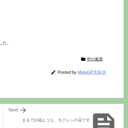
した。

空の風景

Posted by
MotoGP大好き

Next

まるで白磁ような、モクレンの花です