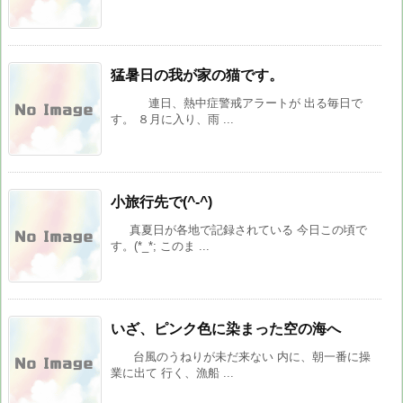
猛暑日の我が家の猫です。
連日、熱中症警戒アラートが 出る毎日で
す。 ８月に入り、雨 ...
小旅行先で(^-^)
真夏日が各地で記録されている 今日この頃で
す。(*_*; このま ...
いざ、ピンク色に染まった空の海へ
台風のうねりが未だ来ない 内に、朝一番に操
業に出て 行く、漁船 ...