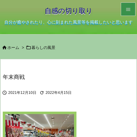

自感の切り取り

自分が癒やされたり、心に刻まれた風景等を掲載したいと思います
メニュ

サイド


ホーム
>
暮らしの風景

前へ

次へ
年末商戦

検索


2021年12月10日
2022年4月15日