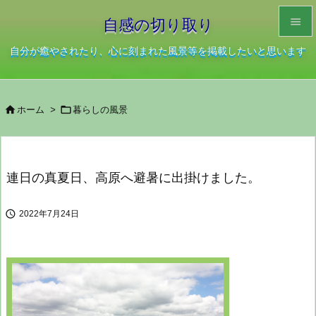

自感の切り取り

自分が癒やされたり、心に刻まれた風景等を掲載したいと思います
メニュ

サイド


ホーム
>
暮らしの風景

前へ

次へ
連日の真夏日、高原へ避暑に出掛けました。

検索

2022年7月24日